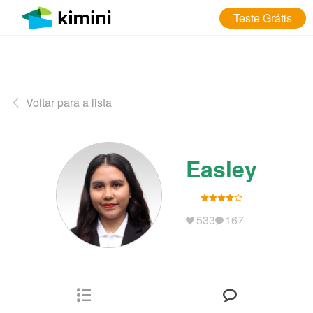
Teste Grátis
Voltar para a lista
Easley
533
167