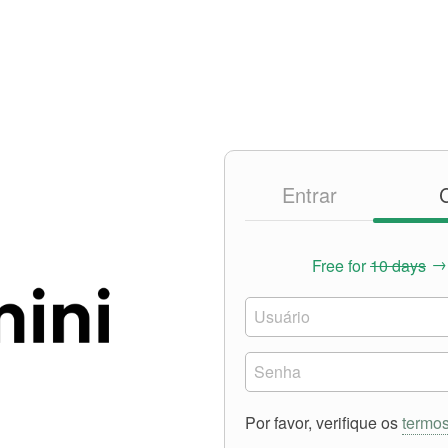
Entrar
C
→
Free for
10 days
Por favor, verifique os
termo