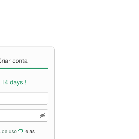
riar conta
14 days !
s de uso
e as