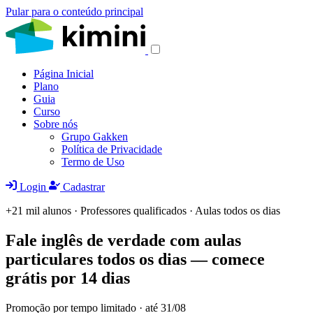
Pular para o conteúdo principal
Página Inicial
Plano
Guia
Curso
Sobre nós
Grupo Gakken
Política de Privacidade
Termo de Uso
Login
Cadastrar
+21 mil alunos · Professores qualificados · Aulas todos os dias
Fale inglês de verdade com aulas
particulares todos os dias — comece
grátis por 14 dias
Promoção por tempo limitado · até 31/08