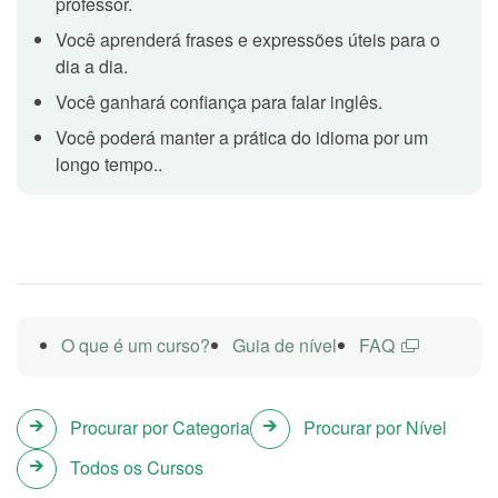
professor.
preferiria? Cidade, natureza ou atrações
Você aprenderá frases e expressões úteis para o
dia a dia.
históricas?
Você ganhará confiança para falar inglês.
Esta aula tem como objetivo uma conversa livre com o
professor. Os tópicos são apenas exemplos, sinta-se
Você poderá manter a prática do idioma por um
à vontade para sugerir novos temas e/ou perguntas.
longo tempo..
Você costuma planejar seu cronograma
Topic 7
antes da viagem?
Esta aula tem como objetivo uma conversa livre com o
professor. Os tópicos são apenas exemplos, sinta-se
O que é um curso?
Guia de nível
FAQ
à vontade para sugerir novos temas e/ou perguntas.
Procurar por Categoria
Procurar por Nível
Quais são as coisas que você
Topic 8
Todos os Cursos
geralmente leva quando viaja?