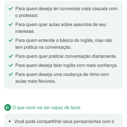
Para quem deseja ter conversas mais casuais com
Qual foi a melhor e mais divertida
Topic 4
o professor.
viagem que você já fez?
Para quem quer aulas sobre assuntos de seu
interesse.
Esta aula tem como objetivo uma conversa livre com o
professor. Os tópicos são apenas exemplos, sinta-se
Para quem entende o básico do inglês, mas não
à vontade para sugerir novos temas e/ou perguntas.
tem prática na conversação.
Para quem quer praticar conversação diariamente.
Para quem deseja falar inglês com mais confiança.
Se você fosse viajar para algum lugar,
Topic 5
Para quem deseja uma mudança de ritmo com
com quem você gostaria de estar? Amigos,
aulas mais flexíveis.
família ou namorado/namorada?
Esta aula tem como objetivo uma conversa livre com o
professor. Os tópicos são apenas exemplos, sinta-se
à vontade para sugerir novos temas e/ou perguntas.
O que você vai ser capaz de fazer
Você pode compartilhar seus pensamentos com o
Se você pudesse viajar, qual lugar você
Topic 6