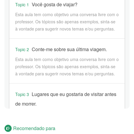
Você gosta de viajar?
Topic 1
Esta aula tem como objetivo uma conversa livre com o
professor. Os tópicos são apenas exemplos, sinta-se
à vontade para sugerir novos temas e/ou perguntas.
Conte-me sobre sua última viagem.
Topic 2
Esta aula tem como objetivo uma conversa livre com o
professor. Os tópicos são apenas exemplos, sinta-se
à vontade para sugerir novos temas e/ou perguntas.
Lugares que eu gostaria de visitar antes
Topic 3
de morrer.
Esta aula tem como objetivo uma conversa livre com o
professor. Os tópicos são apenas exemplos, sinta-se
Recomendado para
à vontade para sugerir novos temas e/ou perguntas.