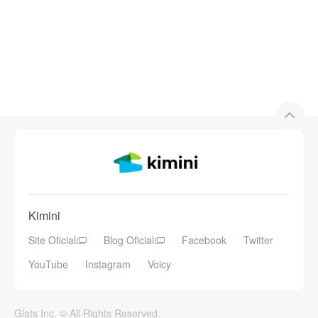
Casamento
Topic 9
Esta aula tem como objetivo uma conversa livre com o
professor. Os tópicos são apenas exemplos, sinta-se
à vontade para sugerir novos temas e/ou perguntas.
O que é o amor para você?
Topic 10
Esta aula tem como objetivo uma conversa livre com o
professor. Os tópicos são apenas exemplos, sinta-se
à vontade para sugerir novos temas e/ou perguntas.
Kimini
Site Oficial
Blog Oficial
Facebook
Twitter
YouTube
Instagram
Voicy
Glats Inc. © All Rights Reserved.