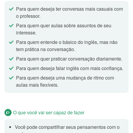
à vontade para sugerir novos temas e/ou perguntas.
Para quem deseja ter conversas mais casuais com
o professor.
Como seria seu encontro ideal?
Topic 4
Para quem quer aulas sobre assuntos de seu
interesse.
Esta aula tem como objetivo uma conversa livre com o
professor. Os tópicos são apenas exemplos, sinta-se
Para quem entende o básico do inglês, mas não
à vontade para sugerir novos temas e/ou perguntas.
tem prática na conversação.
Para quem quer praticar conversação diariamente.
Para quem deseja falar inglês com mais confiança.
Qual é o seu homem/mulher ideal?
Topic 5
Para quem deseja uma mudança de ritmo com
Esta aula tem como objetivo uma conversa livre com o
aulas mais flexíveis.
professor. Os tópicos são apenas exemplos, sinta-se
à vontade para sugerir novos temas e/ou perguntas.
O que você vai ser capaz de fazer
Você pode me contar sobre histórias de
Topic 6
amor únicas ao seu redor?
Você pode compartilhar seus pensamentos com o
Esta aula tem como objetivo uma conversa livre com o