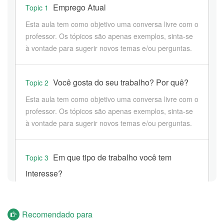
Emprego Atual
Topic 1
Esta aula tem como objetivo uma conversa livre com o
professor. Os tópicos são apenas exemplos, sinta-se
à vontade para sugerir novos temas e/ou perguntas.
Você gosta do seu trabalho? Por quê?
Topic 2
Esta aula tem como objetivo uma conversa livre com o
professor. Os tópicos são apenas exemplos, sinta-se
à vontade para sugerir novos temas e/ou perguntas.
Em que tipo de trabalho você tem
Topic 3
interesse?
Esta aula tem como objetivo uma conversa livre com o
professor. Os tópicos são apenas exemplos, sinta-se
Recomendado para
à vontade para sugerir novos temas e/ou perguntas.