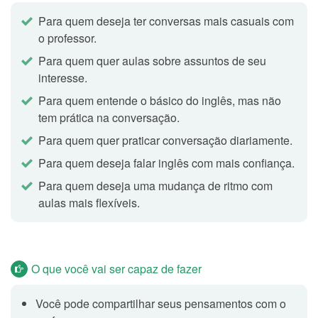
Para quem deseja ter conversas mais casuais com
Você se dá bem com seu chefe? Você
Topic 4
o professor.
respeita/admira seu chefe? Por quê? Quem é
Para quem quer aulas sobre assuntos de seu
interesse.
sua inspiração?
Para quem entende o básico do inglês, mas não
Esta aula tem como objetivo uma conversa livre com o
tem prática na conversação.
professor. Os tópicos são apenas exemplos, sinta-se
à vontade para sugerir novos temas e/ou perguntas.
Para quem quer praticar conversação diariamente.
Para quem deseja falar inglês com mais confiança.
Para quem deseja uma mudança de ritmo com
O ambiente de trabalho atual e o
Topic 5
aulas mais flexíveis.
escritório dos seus sonhos
Esta aula tem como objetivo uma conversa livre com o
professor. Os tópicos são apenas exemplos, sinta-se
à vontade para sugerir novos temas e/ou perguntas.
O que você vai ser capaz de fazer
Você pode compartilhar seus pensamentos com o
Você já teve algum fracasso no
Topic 6