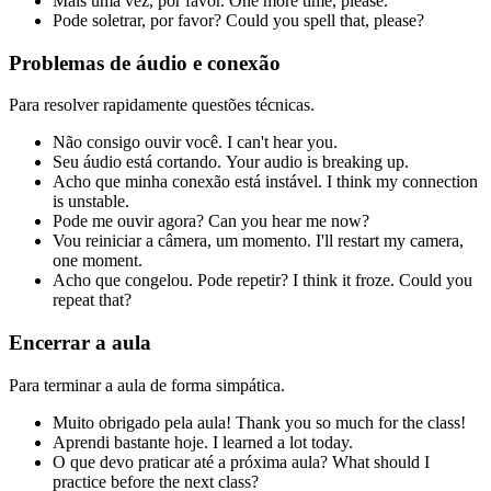
Mais uma vez, por favor.
One more time, please.
Pode soletrar, por favor?
Could you spell that, please?
Problemas de áudio e conexão
Para resolver rapidamente questões técnicas.
Não consigo ouvir você.
I can't hear you.
Seu áudio está cortando.
Your audio is breaking up.
Acho que minha conexão está instável.
I think my connection
is unstable.
Pode me ouvir agora?
Can you hear me now?
Vou reiniciar a câmera, um momento.
I'll restart my camera,
one moment.
Acho que congelou. Pode repetir?
I think it froze. Could you
repeat that?
Encerrar a aula
Para terminar a aula de forma simpática.
Muito obrigado pela aula!
Thank you so much for the class!
Aprendi bastante hoje.
I learned a lot today.
O que devo praticar até a próxima aula?
What should I
practice before the next class?